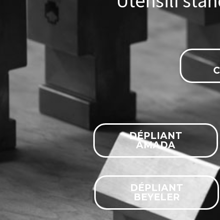
U
t
e
n
s
i
l
i
s
t
a
n
DÉPLIANT
AMADA
DÉPLIANT
BEYELER