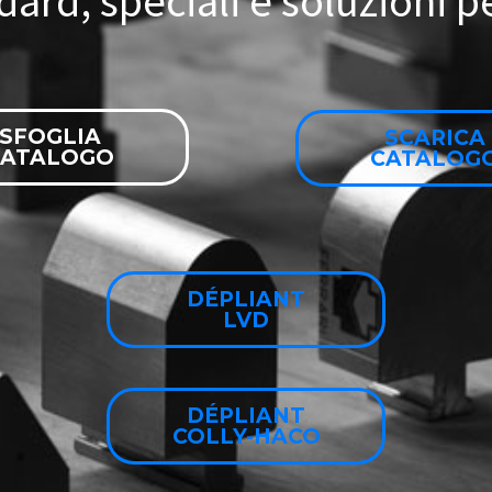
d
a
r
d
,
s
p
e
c
i
a
l
i
e
s
o
l
u
z
i
o
n
i
p
SFOGLIA
SCARICA
CATALOGO
CATALOG
DÉPLIANT
LVD
DÉPLIANT
COLLY-HACO