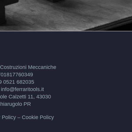
i Costruzioni Meccaniche
IT01817760349
39 0521 682035
 info@ferraritools.it
ole Calzetti 11, 43030
hiarugolo PR
 Policy
–
Cookie Policy