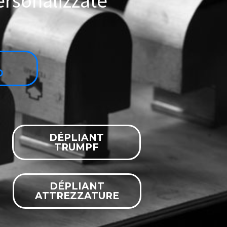
e
r
s
o
n
a
l
i
z
z
a
t
e
O
DÉPLIANT
TRUMPF
DÉPLIANT
ATTREZZATURE