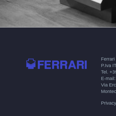
Ferrar
P.Iva 
Tel. +
E-mail:
Via Erc
Montec
Privacy