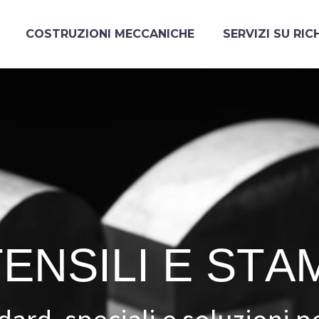
COSTRUZIONI MECCANICHE
SERVIZI SU RIC
T
E
N
S
I
L
I
E
S
T
A