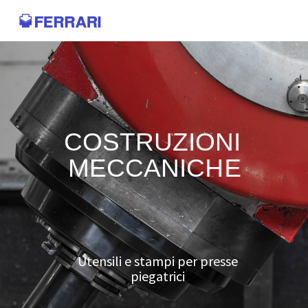
C
O
S
T
R
U
Z
I
O
N
I
M
E
C
C
A
N
I
C
H
E
U
t
e
n
s
i
l
i
e
s
t
a
m
p
i
p
e
r
p
r
e
s
s
e
p
i
e
g
a
t
r
i
c
i