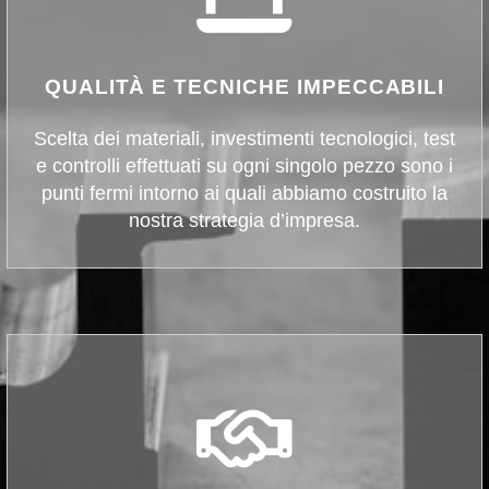
QUALITÀ E TECNICHE IMPECCABILI
Scelta dei materiali, investimenti tecnologici, test
e controlli effettuati su ogni singolo pezzo sono i
punti fermi intorno ai quali abbiamo costruito la
nostra strategia d’impresa.